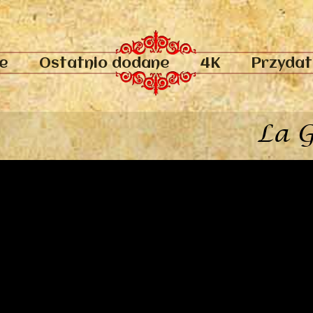
e
Ostatnio dodane
4K
Przydatn
La 