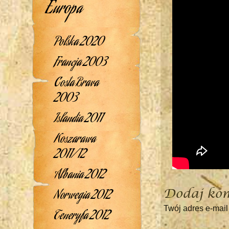
Europa
Polska 2020
Francja 2003
Costa Brava
2003
Islandia 2011
Koszarawa
2011/12
Albania 2012
Dodaj ko
Norwegia 2012
Twój adres e-mail
Teneryfa 2012