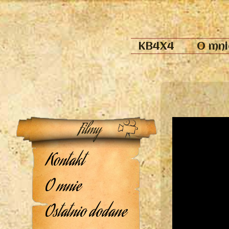
KB4X4
O mni
Kontakt
O mnie
Ostatnio dodane