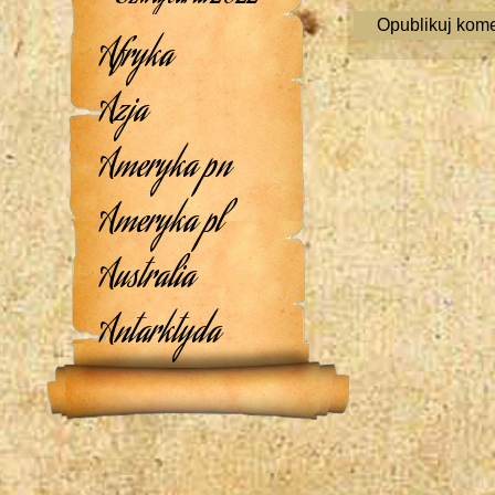
Afryka
Azja
Ameryka pn
Ameryka pl
Australia
Antarktyda