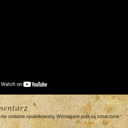
mentarz
 nie zostanie opublikowany.
Wymagane pola są oznaczone
*