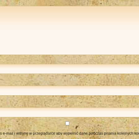
s e-mail i witrynę w przeglądarce aby wypełnić dane podczas pisania kolejnych ko