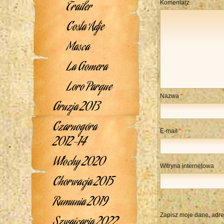
Trailer
Komentarz
Costa Adje
Masca
La Gomera
Loro Parque
Nazwa
*
Gruzja 2013
Czarnogóra
E-mail
*
2012-14
Włochy 2020
Witryna internetowa
Chorwacja 2015
Rumunia 2019
Zapisz moje dane, adre
Szwajcaria 2022