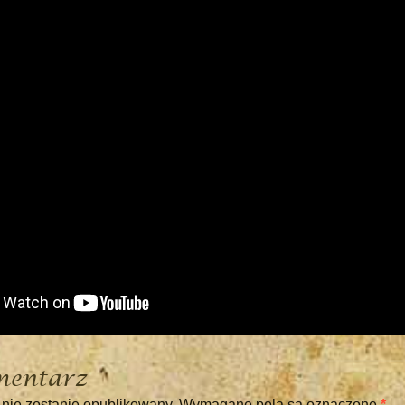
mentarz
 nie zostanie opublikowany.
Wymagane pola są oznaczone
*