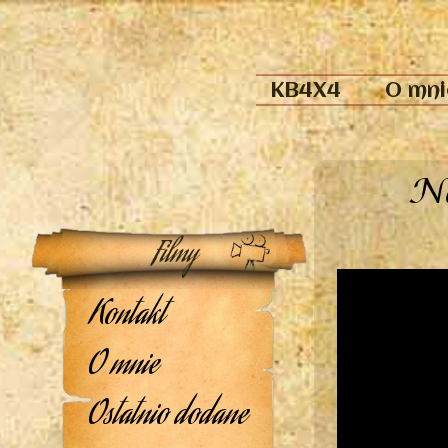
KB4X4
O mni
Na
Kontakt
O mnie
Ostatnio dodane