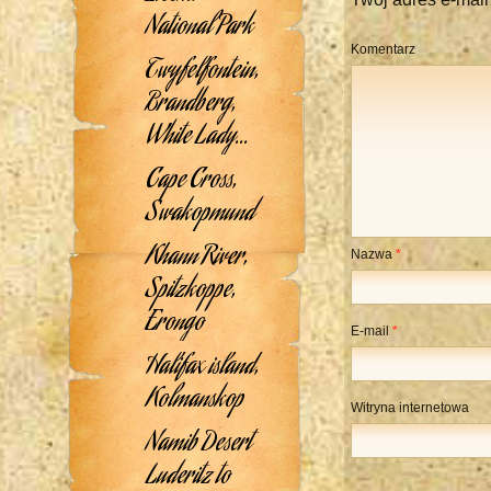
National Park
Komentarz
Twyfelfontein,
Brandberg,
White Lady…
Cape Cross,
Swakopmund
Khann River,
Nazwa
*
Spitzkoppe,
Erongo
E-mail
*
Halifax island,
Kolmanskop
Witryna internetowa
Namib Desert
Luderitz to