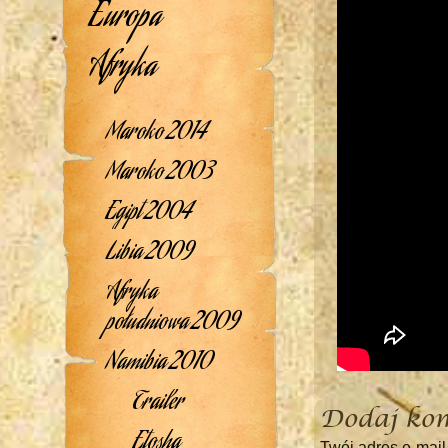
Europa
Afryka
Maroko 2014
Maroko 2003
Egipt 2004
Libia 2009
Afryka
południowa 2009
Namibia 2010
Trailer
Dodaj ko
Etosha
Twój adres e-mail