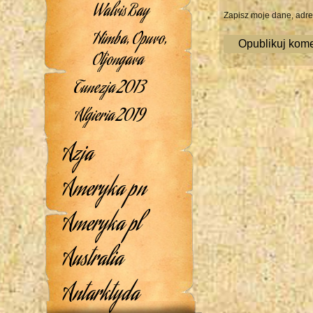
Walvis Bay
Zapisz moje dane, adre
Himba, Opuvo,
Otjongava
Tunezja 2013
Algieria 2019
Azja
Ameryka pn
Ameryka pl
Australia
Antarktyda