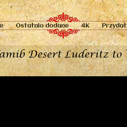
e
Ostatnio dodane
4K
Przydatn
mib Desert Luderitz to